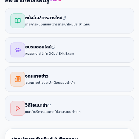
กำลังโหลด...
กรุณารอสักครู่