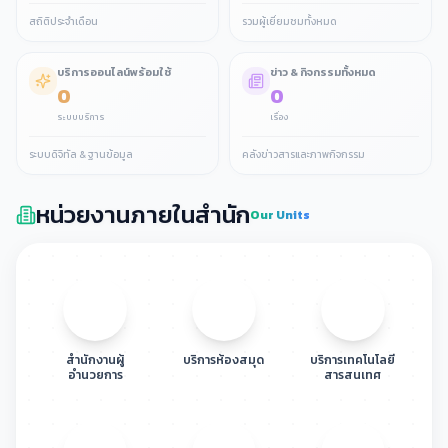
ปฏิบัติการ ปลดล็อกศักยภาพไอที ยก
สถิติประจำเดือน
รวมผู้เยี่ยมชมทั้งหมด
ระดับการบริการยุคใหม่
22
งานเทคโนโลยีสารสนเทศ ได้เข้าร่วม
เสร็จแล้ว
พุธ
สัมมนาในหัวข้อเทรนด์
ดูรายละเอียด
ข่าวประชาสัมพันธ์
บริการออนไลน์พร้อมใช้
ข่าว & กิจกรรมทั้งหมด
Cybersecurity ในยุค AI และการ
0
0
แลกเปลี่ยนมุมมองเพื่อยกระดับความ
22
ประชุมบุคลากรศูนย์ภาษา
เสร็จแล้ว
มั่นคงปลอดภัยไซเบอร์
ระบบบริการ
เรื่อง
พุธ
ดูรายละเอียด
ข่าวประชาสัมพันธ์
ระบบดิจิทัล & ฐานข้อมูล
คลังข่าวสารและภาพกิจกรรม
หน่วยงานภายในสำนัก
Our Units
สำนักงานผู้
บริการห้องสมุด
บริการเทคโนโลยี
อำนวยการ
สารสนเทศ