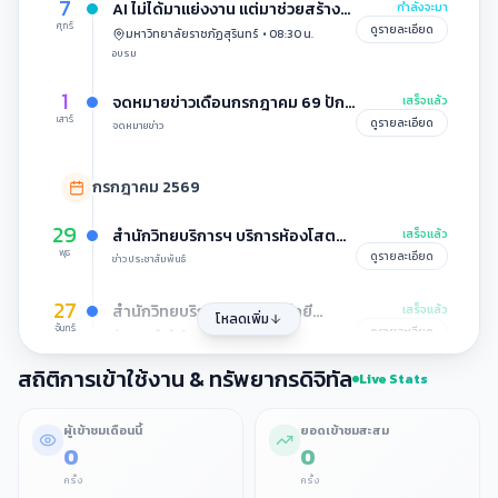
7
AI ไม่ได้มาแย่งงาน แต่มาช่วยสร้าง
กำลังจะมา
ศุกร์
โอกาสใหม่!
ดูรายละเอียด
มหาวิทยาลัยราชภัฏสุรินทร์
•
08:30
น.
อบรม
1
จดหมายข่าวเดือนกรกฎาคม 69 ปักษ์
เสร็จแล้ว
เสาร์
2
ดูรายละเอียด
จดหมายข่าว
กรกฎาคม 2569
29
สํานักวิทยบริการฯ บริการห้องโสต
เสร็จแล้ว
พุธ
ทัศนวัสดุและอุปกรณ์โสตทัศนวัสดุใน
ดูรายละเอียด
ข่าวประชาสัมพันธ์
การจัดโครงการอบรมเชิงปฏิบัติการ
“การเขียนโปรแกรมเบื้องต้น
27
สํานักวิทยบริการและเทคโนโลยี
เสร็จแล้ว
โหลดเพิ่ม
(Introduction to Programming)”
จันทร์
สารสนเทศ เข้าร่วมกิจกรรม
ดูรายละเอียด
ข่าวประชาสัมพันธ์
เฉลิมพระเกียรติ เนื่องในโอกาสวัน
สถิติการเข้าใช้งาน & ทรัพยากรดิจิทัล
เฉลิมพระชนมพรรษา 28 กรกฎาคม
24
Live Stats
ศูนย์ภาษา สํานักวิทยบริการฯ จัดการ
เสร็จแล้ว
2569
ศุกร์
ประชุมโครงการอบรมและทดสอบ
ดูรายละเอียด
ข่าวประชาสัมพันธ์
ภาษาอังกฤษ SRRU-TEP ด้วยระบบ
ผู้เข้าชมเดือนนี้
ยอดเข้าชมสะสม
0
0
E-Testing ครั้งที่ 2/2569
24
งานเทคโนโลยีสารสนเทศ สํานักวิทย
เสร็จแล้ว
ศุกร์
ครั้ง
ครั้ง
บริการฯ ดําเนินโครงการอบรมเชิง
ดูรายละเอียด
ข่าวประชาสัมพันธ์