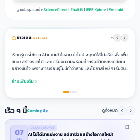
ฐานข้อมูลแนะนำ:
ScienceDirect
|
ThaiLIS
|
IEEE Xplore
|
Emerald
AI
ไม่
ข่าวเด่น
Featured
1
/
5
ได้
มา
ข่าว
เรียนรู้การใช้งาน AI แบบเข้าใจง่าย นำไปประยุกต์ใช้ได้จริง เพื่อเพิ่ม
แย่ง
ทักษะ สร้างรายได้ และเตรียมความพร้อมสำหรับชีวิตหลังเกษียณ
ประชาสัมพันธ์
งาน
อย่างมั่นใจ เพราะการเรียนรู้ไม่มีคำว่าสาย และโอกาสใหม่ ๆ เริ่มต้น
แต่
ได้ทุกวัย 💡📱
มา
อ่านเพิ่มเติม
ช่วย
สร้าง
โอกาส
ใหม่!
เร็ว ๆ นี้
ดูทั้งหมด
Coming Up
ข่าวประชาสัมพันธ์
07
AI ไม่ได้มาแย่งงาน แต่มาช่วยสร้างโอกาสใหม่!
ส.ค.