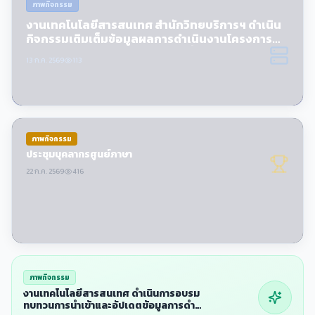
ภาพกิจกรรม
งานเทคโนโลยีสารสนเทศ สํานักวิทยบริการฯ ดําเนิน
กิจกรรมเติมเต็มข้อมูลผลการดําเนินงานโครงการ
ยุทธศาสตร์มหาวิทยาลัยราชภัฏเพื่อการพัฒนาท้อง
13 ก.ค. 2569
113
ถิ่น ประจําปีงบประมาณ พ.ศ. 2569
ภาพกิจกรรม
ประชุมบุคลากรศูนย์ภาษา
22 ก.ค. 2569
416
ภาพกิจกรรม
งานเทคโนโลยีสารสนเทศ ดําเนินการอบรม
ทบทวนการนําเข้าและอัปเดตข้อมูลการดํา