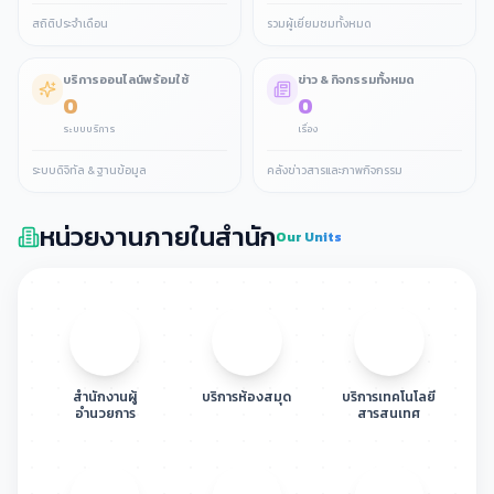
Cybersecurity ในยุค AI และการ
สถิติประจำเดือน
รวมผู้เยี่ยมชมทั้งหมด
แลกเปลี่ยนมุมมองเพื่อยกระดับความ
22
ประชุมบุคลากรศูนย์ภาษา
เสร็จแล้ว
มั่นคงปลอดภัยไซเบอร์
พุธ
ดูรายละเอียด
ข่าวประชาสัมพันธ์
บริการออนไลน์พร้อมใช้
ข่าว & กิจกรรมทั้งหมด
0
0
22
สํานักวิทยบริการและเทคโนโลยี
เสร็จแล้ว
ระบบบริการ
เรื่อง
พุธ
สารสนเทศ เข้าพบผู้บัญชาการเรือน
ดูรายละเอียด
ข่าวประชาสัมพันธ์
จํากลางสุรินทร์ เพื่อเตรียมความ
ระบบดิจิทัล & ฐานข้อมูล
คลังข่าวสารและภาพกิจกรรม
พร้อมการจัดบริการห้องสมุดในเรือน
จําจังหวัดสุรินทร์
หน่วยงานภายในสำนัก
Our Units
สำนักงานผู้
บริการห้องสมุด
บริการเทคโนโลยี
อำนวยการ
สารสนเทศ