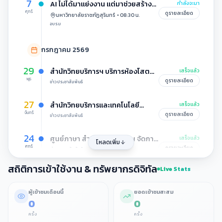
7
AI ไม่ได้มาแย่งงาน แต่มาช่วยสร้าง
กำลังจะมา
ศุกร์
โอกาสใหม่!
ดูรายละเอียด
มหาวิทยาลัยราชภัฏสุรินทร์
•
08:30
น.
อบรม
กรกฎาคม 2569
29
สํานักวิทยบริการฯ บริการห้องโสต
เสร็จแล้ว
พุธ
ทัศนวัสดุและอุปกรณ์โสตทัศนวัสดุใน
ดูรายละเอียด
ข่าวประชาสัมพันธ์
การจัดโครงการอบรมเชิงปฏิบัติการ
“การเขียนโปรแกรมเบื้องต้น
27
สํานักวิทยบริการและเทคโนโลยี
เสร็จแล้ว
(Introduction to Programming)”
จันทร์
สารสนเทศ เข้าร่วมกิจกรรม
ดูรายละเอียด
ข่าวประชาสัมพันธ์
เฉลิมพระเกียรติ เนื่องในโอกาสวัน
เฉลิมพระชนมพรรษา 28 กรกฎาคม
24
ศูนย์ภาษา สํานักวิทยบริการฯ จัดการ
เสร็จแล้ว
โหลดเพิ่ม
2569
ศุกร์
ประชุมโครงการอบรมและทดสอบ
ดูรายละเอียด
ข่าวประชาสัมพันธ์
ภาษาอังกฤษ SRRU-TEP ด้วยระบบ
สถิติการเข้าใช้งาน & ทรัพยากรดิจิทัล
E-Testing ครั้งที่ 2/2569
24
Live Stats
งานเทคโนโลยีสารสนเทศ สํานักวิทย
เสร็จแล้ว
ศุกร์
บริการฯ ดําเนินโครงการอบรมเชิง
ดูรายละเอียด
ข่าวประชาสัมพันธ์
ปฏิบัติการ ปลดล็อกศักยภาพไอที ยก
ผู้เข้าชมเดือนนี้
ยอดเข้าชมสะสม
0
0
ระดับการบริการยุคใหม่
22
งานเทคโนโลยีสารสนเทศ ได้เข้าร่วม
เสร็จแล้ว
พุธ
ครั้ง
ครั้ง
สัมมนาในหัวข้อเทรนด์
ดูรายละเอียด
ข่าวประชาสัมพันธ์