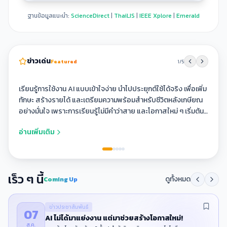
ฐานข้อมูลแนะนำ:
ScienceDirect
|
ThaiLIS
|
IEEE Xplore
|
Emerald
AI
ไม่
ข่าวเด่น
Featured
1
/
5
ได้
มา
ข่าว
เรียนรู้การใช้งาน AI แบบเข้าใจง่าย นำไปประยุกต์ใช้ได้จริง เพื่อเพิ่ม
แย่ง
ทักษะ สร้างรายได้ และเตรียมความพร้อมสำหรับชีวิตหลังเกษียณ
ประชาสัมพันธ์
งาน
อย่างมั่นใจ เพราะการเรียนรู้ไม่มีคำว่าสาย และโอกาสใหม่ ๆ เริ่มต้น
แต่
ได้ทุกวัย 💡📱
มา
อ่านเพิ่มเติม
ช่วย
สร้าง
โอกาส
ใหม่!
เร็ว ๆ นี้
ดูทั้งหมด
Coming Up
ข่าวประชาสัมพันธ์
07
AI ไม่ได้มาแย่งงาน แต่มาช่วยสร้างโอกาสใหม่!
ส.ค.