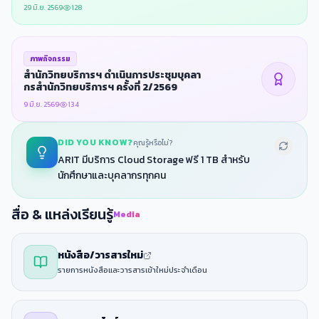
เนินโครงการยุทธศาสตร์มหาวิทยาลัย
29 มิ.ย. 2569
128
ราชภัฏเพื่อการพัฒนาท้องถิ่น ประจํา
ปีงบประมาณ พ.ศ.2569
ภาพกิจกรรม
สํานักวิทยบริการฯ ดําเนินการประชุมบุคลา
กรสํานักวิทยบริการฯ ครั้งที่ 2/2569
9 มิ.ย. 2569
134
DID YOU KNOW?
คุณรู้หรือไม่?
ARIT มีบริการ Cloud Storage ฟรี 1 TB สำหรับ
นักศึกษาและบุคลากรทุกคน
สื่อ & แหล่งเรียนรู้
Media
หนังสือ/วารสารใหม่
รายการหนังสือและวารสารเข้าใหม่ประจำเดือน