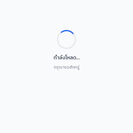
สารสนเทศ ดําเนินการ
8
1 ก.ค. 2569
138
ศ
ทดสอบสมรรถนะด้าน
เสาร์
ม
ภาษาไทยและภาษาอังกฤษ
ข่า
แบบออนไลน์ สําหรับ
นักศึกษาชั้นปีที่ 1 ประจําปี
7
ส
การศึกษา 2569
พกิจกรรม
ศุกร์
“A
อบ
วิเทศสัมพันธ์และกิจการ
ชาติ สํานักวิทยบริการฯ ดําเนิน
งการพัฒนาและยกระดับความ
7
AI
. 2569
116
มมือทางวิชาการสู่ระดับสากล ภาย
ศุกร์
 MOU ร่วมกับ Bodoland
อบ
versity สาธารณรัฐอินเดีย เพื่อ
นาชุมชนอย...
1
จ
บริการออนไลน์
ข่าว & กิจกรรม
เสาร์
จด
พร้อมใช้
ทั้งหมด
0
0
กรก
ระบบบริการ
เรื่อง
29
DID 
สํ
ิจิทัล & ฐานข้อมูล
คลังข่าวสารและภาพกิจกรรม
พุธ
ARIT 
อ
ข่า
ปฏ
คน
(
27
สํ
จันทร์
กิ
ข่า