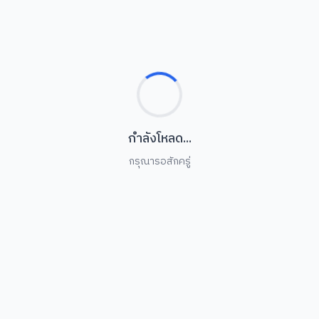
AI
สารบรรณอิเล็กทรอนิกส์
17 มิ.ย. 2569
138
ศุกร์
(e-Document) สําหรับ
คณะผู้บริหารมหาวิทยาลัย
อบ
ราชภัฏสุรินทร์
1
จ
พกิจกรรม
เสาร์
จด
เทคโนโลยีสารสนเทศ สํานักวิทย
การฯ ดําเนินการประชุมคณะกรรม
จัดทําข้อมูลระบบบริหารจัดการ
ย. 2569
266
มูลขนาดใหญ่ (Big Data)
กรก
29
สํ
พุธ
อ
ข่า
ปฏ
บริการออนไลน์
ข่าว & กิจกรรม
(
พร้อมใช้
ทั้งหมด
27
DID 
สํ
0
0
จันทร์
ARIT 
กิ
ข่า
พ
คน
ระบบบริการ
เรื่อง
24
ศ
ศุกร์
อ
ิจิทัล & ฐานข้อมูล
คลังข่าวสารและภาพกิจกรรม
ข่า
E-
24
ง
ศุกร์
โ
ข่า